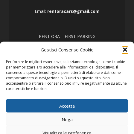
Email:
rentoracars@gmail.com
RENT ORA – FIRST PARKING
Tel: +39 3458635557
Gestisci Consenso Cookie
Email:
firstparking67@gmail.com
Per fornire le migliori esperienze, utilizziamo tecnologie come i cookie
per memorizzare e/o accedere alle informazioni del dispositivo. Il
consenso a queste tecnologie ci permetterà di elaborare dati come il
comportamento di navigazione o ID unici su questo sito. Non
acconsentire o ritirare il consenso può influire negativamente su alcune
caratteristiche e funzioni.
Accetta
© Powered by
Nega
RentHub Software
Tutti i diritti riservati.
Visualizza le preferenze